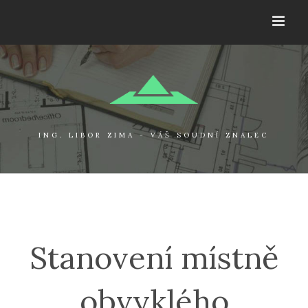
Přeskočit
na
obsah
ING. LIBOR ZIMA - VÁŠ SOUDNÍ ZNALEC
Stanovení místně
obvyklého